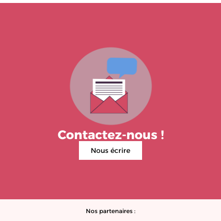
ti
v
e
:
Contactez-nous !
Nous écrire
Nos partenaires :