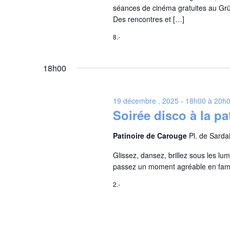
séances de cinéma gratuites au Grüt
Des rencontres et […]
8.-
18h00
19 décembre , 2025 - 18h00
à
20h
Soirée disco à la p
Patinoire de Carouge
Pl. de Sard
Glissez, dansez, brillez sous les l
passez un moment agréable en famil
2.-