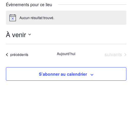
Évènements pour ce lieu
Aucun résultat trouvé.
Notice
À venir
Sélectionnez
une
date.
Évènements
Aujourd’hui
suivants
Évènements
précédents
S’abonner au calendrier